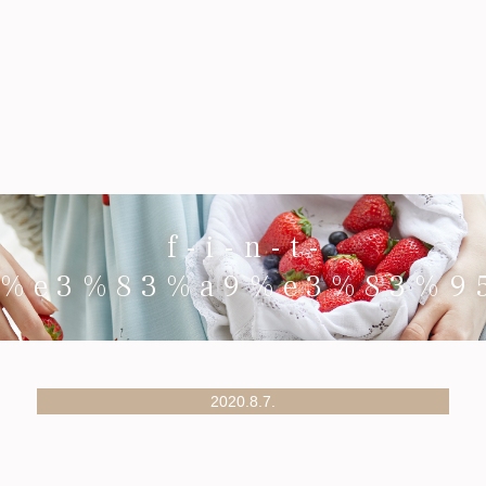
f-i-n-t-
%e3%83%a9%e3%83%9
2020.8.7.